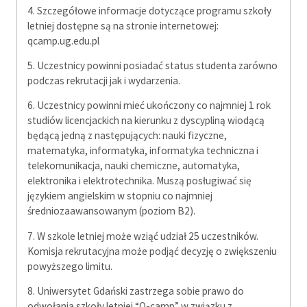
4. Szczegółowe informacje dotyczące programu szkoły
letniej dostępne są na stronie internetowej:
qcamp.ug.edu.pl
5. Uczestnicy powinni posiadać status studenta zarówno
podczas rekrutacji jak i wydarzenia.
6. Uczestnicy powinni mieć ukończony co najmniej 1 rok
studiów licencjackich na kierunku z dyscypliną wiodącą
będącą jedną z następujących: nauki fizyczne,
matematyka, informatyka, informatyka techniczna i
telekomunikacja, nauki chemiczne, automatyka,
elektronika i elektrotechnika. Muszą posługiwać się
językiem angielskim w stopniu co najmniej
średniozaawansowanym (poziom B2).
7. W szkole letniej może wziąć udział 25 uczestników.
Komisja rekrutacyjna może podjąć decyzję o zwiększeniu
powyższego limitu.
8. Uniwersytet Gdański zastrzega sobie prawo do
odwołania szkoły letniej “Q-camp” w związku z