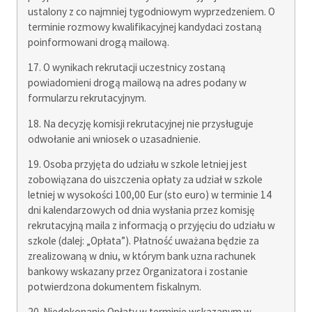
ustalony z co najmniej tygodniowym wyprzedzeniem. O
terminie rozmowy kwalifikacyjnej kandydaci zostaną
poinformowani drogą mailową.
17. O wynikach rekrutacji uczestnicy zostaną
powiadomieni drogą mailową na adres podany w
formularzu rekrutacyjnym.
18. Na decyzję komisji rekrutacyjnej nie przysługuje
odwołanie ani wniosek o uzasadnienie.
19. Osoba przyjęta do udziału w szkole letniej jest
zobowiązana do uiszczenia opłaty za udział w szkole
letniej w wysokości 100,00 Eur (sto euro) w terminie 14
dni kalendarzowych od dnia wysłania przez komisję
rekrutacyjną maila z informacją o przyjęciu do udziału w
szkole (dalej: „Opłata”). Płatność uważana będzie za
zrealizowaną w dniu, w którym bank uzna rachunek
bankowy wskazany przez Organizatora i zostanie
potwierdzona dokumentem fiskalnym.
20. Niedokonanie Opłaty w terminie wskazanym w